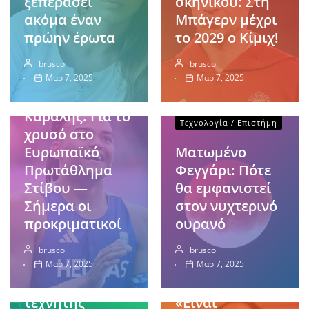
ξεπεράσει
σκηνικού: Στη
ακόμα έναν
Μπάγερν μέχρι
πρώην έρωτα
το 2029 ο Κίμιχ!
brusco
brusco
Αθλητικά
Μαρ 7, 2025
Μαρ 7, 2025
Εμμανουήλ
Καραλής: Για το
Τεχνολογία / Επιστήμη
χρυσό στο
Ευρωπαϊκό
Ματωμένο
Πρωτάθλημα
Φεγγάρι: Πότε
Στίβου —
θα εμφανιστεί
Σήμερα οι
στον νυχτερινό
Οικονομία
προκριματικοί
ουρανό
Αθλητικά
Κίνα:
brusco
brusco
Πρωταγωνιστικ
Μαρινάκης
Μαρ 7, 2025
Μαρ 7, 2025
ός ο ρόλος της
στους παίκτες:
τεχνητής
«Είναι