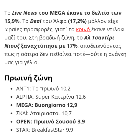
Το
Live News
του MEGA έκανε το δελτίο των
15,9%
. Το
Deal
του Άλφα
(17,2%)
μάλλον είχε
ωραίες προσφορές, γιατί το
κοινό
έκανε ντιλάκι
μαζί του. Στη βραδινή ζώνη, το
Α
λ Τσαντίρι
Νιουζ
ξαναχτύπησε με 17%
, αποδεικνύοντας
πως η σάτιρα δεν πεθαίνει ποτέ—ούτε η ανάγκη
μας για γέλιο.
Πρωινή ζώνη
ΑΝΤ1: Το πρωινό 10,2
ALPHA: Super Κατερίνα 12,6
MEGA: Buongiorno 12,9
ΣΚΑΪ: Αταίριαστοι 10,7
OPEN: Πρωινό Σουσού 3,9
STAR: BreakfastStar 9,9