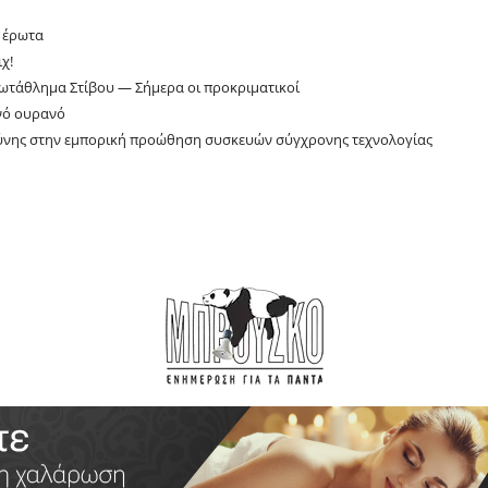
ν έρωτα
χ!
ωτάθλημα Στίβου — Σήμερα οι προκριματικοί
νό ουρανό
σύνης στην εμπορική προώθηση συσκευών σύγχρονης τεχνολογίας