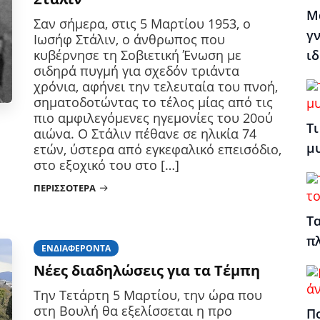
Μ
Σαν σήμερα, στις 5 Μαρτίου 1953, ο
γν
Ιωσήφ Στάλιν, ο άνθρωπος που
ιδ
κυβέρνησε τη Σοβιετική Ένωση με
σιδηρά πυγμή για σχεδόν τριάντα
χρόνια, αφήνει την τελευταία του πνοή,
σηματοδοτώντας το τέλος μίας από τις
πιο αμφιλεγόμενες ηγεμονίες του 20ού
Τι
αιώνα. Ο Στάλιν πέθανε σε ηλικία 74
μ
ετών, ύστερα από εγκεφαλικό επεισόδιο,
στο εξοχικό του στο […]
ΠΕΡΙΣΣΌΤΕΡΑ
Τα
π
ΕΝΔΙΑΦΈΡΟΝΤΑ
Νέες διαδηλώσεις για τα Τέμπη
Την Τετάρτη 5 Μαρτίου, την ώρα που
στη Βουλή θα εξελίσσεται η προ
Πο