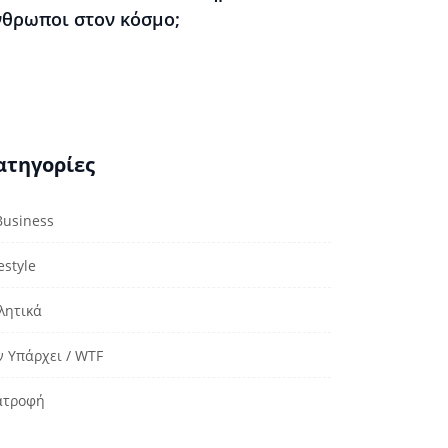
νθρωποι στον κόσμο;
ατηγορίες
Business
estyle
λητικά
ν Υπάρχει / WTF
ατροφή