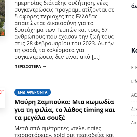
ημερησίας διάταξης συζήτηση, νέες
ά
συγκεντρώσεις προγραμματίζονται σε
διάφορες περιοχές της Ελλάδας
απαιτώντας δικαιοσύνη για τα
δυστύχημα των Τεμπών και τους 57
ανθρώπους που έχασαν την ζωή τους
στις 28 Φεβρουαρίου του 2023. Αυτήν
Κ
τη φορά, τα καλέσματα για
συγκεντρώσεις δεν είναι από […]
ΠΕΡΙΣΣΌΤΕΡΑ
E-
Lif
ΕΝΔΙΑΦΈΡΟΝΤΑ
Αθ
Μαύρη Σαμπούκα: Μια κωμωδία
για τη φιλία, το λάθος timing και
Δε
τα μεγάλα σουξέ
Δι
Μετά από αμέτρητες «τελευταίες
παραστάσεις», sold out περιοδείες και