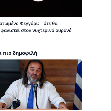
ατωμένο Φεγγάρι: Πότε θα
μφανιστεί στον νυχτερινό ουρανό
α πιο δημοφιλή