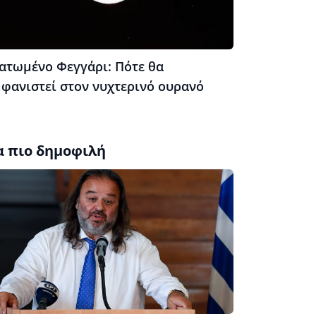
ατωμένο Φεγγάρι: Πότε θα
μφανιστεί στον νυχτερινό ουρανό
α πιο δημοφιλή