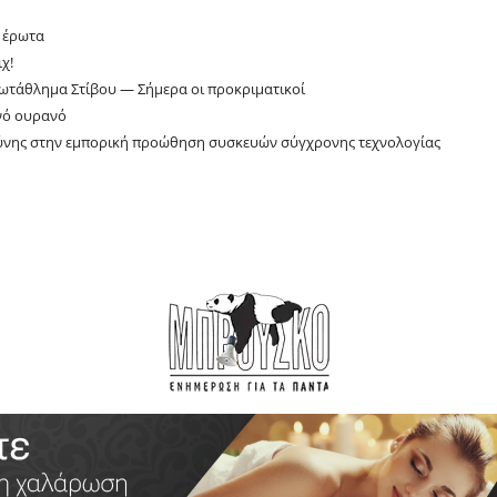
ν έρωτα
χ!
ωτάθλημα Στίβου — Σήμερα οι προκριματικοί
νό ουρανό
σύνης στην εμπορική προώθηση συσκευών σύγχρονης τεχνολογίας