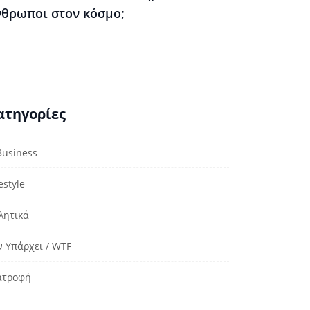
νθρωποι στον κόσμο;
ατηγορίες
Business
estyle
λητικά
ν Υπάρχει / WTF
ατροφή