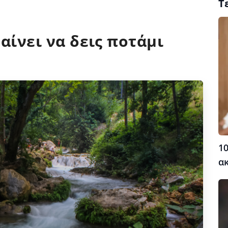
Τ
αίνει να δεις ποτάμι
10
α