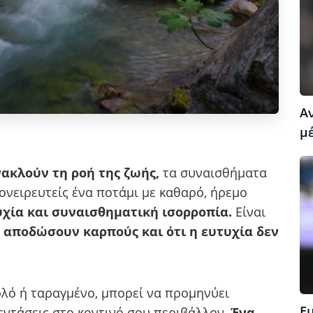
Α
μέ
ακλούν τη ροή της ζωής,
τα συναισθήματα
 ονειρευτείς ένα ποτάμι με καθαρό, ήρεμο
υχία και συναισθηματική ισορροπία.
Είναι
 αποδώσουν καρπούς και ότι η ευτυχία δεν
ολό ή ταραγμένο, μπορεί να προμηνύει
Ε
εντάσεις στο κοντινό σου περιβάλλον
. Ένα