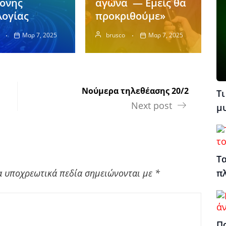
ονης
αγώνα — Εμείς θα
λογίας
προκριθούμε»
Μαρ 7, 2025
brusco
Μαρ 7, 2025
Νούμερα τηλεθέασης 20/2
Τι
Next post
μ
Τα
α υποχρεωτικά πεδία σημειώνονται με
*
π
Πο