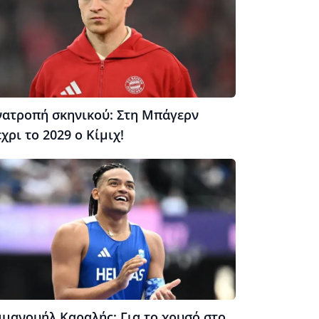
νατροπή σκηνικού: Στη Μπάγερν
χρι το 2029 ο Κίμιχ!
μμανουήλ Καραλής: Για το χρυσό στο