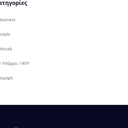
ατηγορίες
Business
estyle
λητικά
ν Υπάρχει / WTF
ατροφή