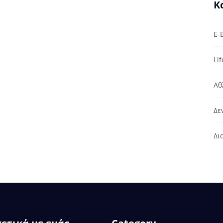
Κ
E-
Lif
Αθ
Δε
Δι