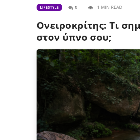
1 MIN READ
LIFESTYLE
0
Ονειροκρίτης: Τι σημ
στον ύπνο σου;