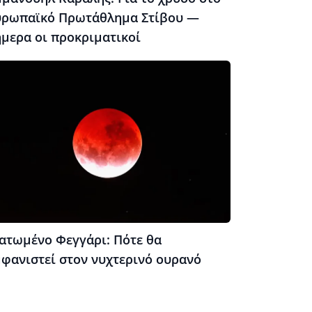
υρωπαϊκό Πρωτάθλημα Στίβου —
ήμερα οι προκριματικοί
ατωμένο Φεγγάρι: Πότε θα
μφανιστεί στον νυχτερινό ουρανό