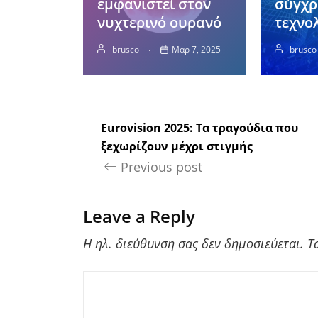
εμφανιστεί στον
σύγχρ
νυχτερινό ουρανό
τεχνο
brusco
Μαρ 7, 2025
brusco
Eurovision 2025: Τα τραγούδια που
ξεχωρίζουν μέχρι στιγμής
Previous post
Leave a Reply
Η ηλ. διεύθυνση σας δεν δημοσιεύεται.
Τ