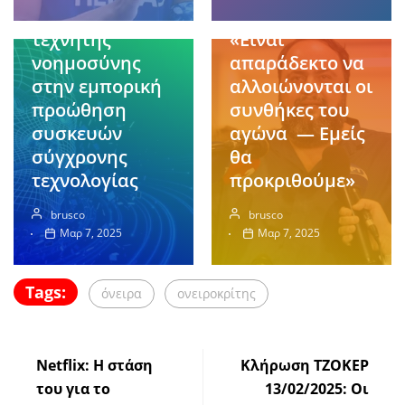
ός ο ρόλος της
στους παίκτες:
τεχνητής
«Είναι
νοημοσύνης
απαράδεκτο να
στην εμπορική
αλλοιώνονται οι
προώθηση
συνθήκες του
συσκευών
αγώνα — Εμείς
σύγχρονης
θα
τεχνολογίας
προκριθούμε»
brusco
brusco
Μαρ 7, 2025
Μαρ 7, 2025
Tags:
όνειρα
ονειροκρίτης
Netflix: Η στάση
Κλήρωση ΤΖΟΚΕΡ
του για το
13/02/2025: Οι