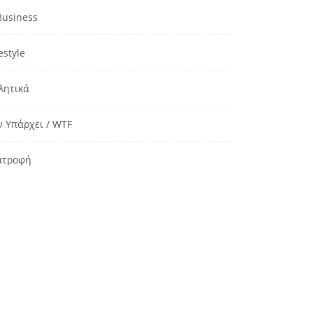
Business
estyle
λητικά
ν Υπάρχει / WTF
ατροφή