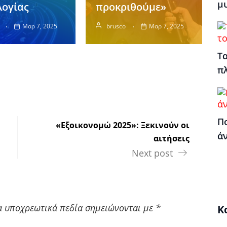
μ
λογίας
προκριθούμε»
Μαρ 7, 2025
brusco
Μαρ 7, 2025
Τα
π
Πο
«Εξοικονομώ 2025»: Ξεκινούν οι
ά
αιτήσεις
Next post
α υποχρεωτικά πεδία σημειώνονται με
*
Κ