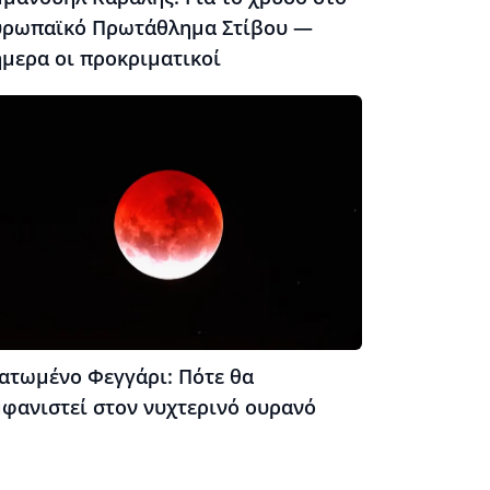
υρωπαϊκό Πρωτάθλημα Στίβου —
ήμερα οι προκριματικοί
ατωμένο Φεγγάρι: Πότε θα
μφανιστεί στον νυχτερινό ουρανό