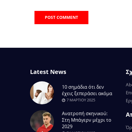
Latest News
Σ
Ab
10 σημάδια ότι δεν
Επ
έχεις ξεπεράσει ακόμα
7 ΜΑΡΤΊΟΥ 2025
Ερ
Ανατροπή σκηνικού:
Α
Στη Μπάγερν μέχρι το
2029
Όρ