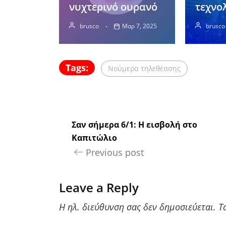
νυχτερινό ουρανό
τεχνο
brusco
Μαρ 7, 2025
brusco
Tags:
Νούμερα τηλεθέασης
Σαν σήμερα 6/1: Η εισβολή στο
Καπιτώλιο
Previous post
Leave a Reply
Η ηλ. διεύθυνση σας δεν δημοσιεύεται.
Τ