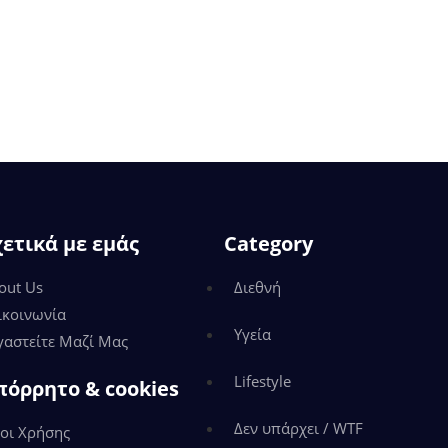
χετικά με εμάς
Category
out Us
Διεθνή
ικοινωνία
Υγεία
γαστείτε Μαζί Μας
Lifestyle
πόρρητο & cookies
Δεν υπάρχει / WTF
οι Χρήσης