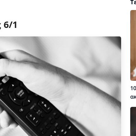
Τ
 6/1
10
α