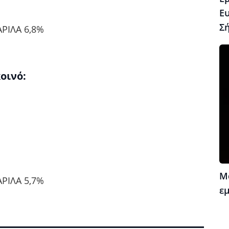
Ε
Σ
ΑΡΙΛΑ 6,8%
οινό:
Μ
ΑΡΙΛΑ 5,7%
ε
Αθλητικά