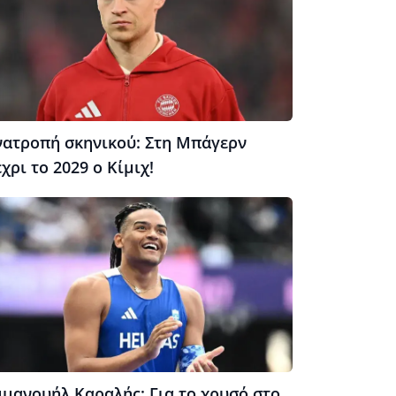
νατροπή σκηνικού: Στη Μπάγερν
χρι το 2029 ο Κίμιχ!
μμανουήλ Καραλής: Για το χρυσό στο