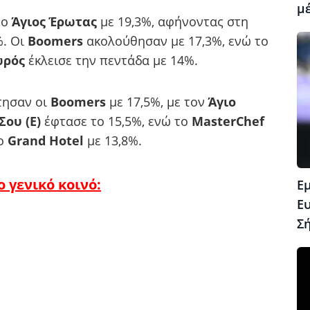
μέ
 ο
Άγιος Έρωτας
με 19,3%, αφήνοντας στη
%. Οι
Boomers
ακολούθησαν με 17,3%, ενώ το
ωρός
έκλεισε την πεντάδα με 14%.
τησαν οι
Boomers
με 17,5%, με τον
Άγιο
Σου (Ε)
έφτασε το 15,5%, ενώ το
MasterChef
το
Grand Hotel
με 13,8%.
 γενικό κοινό:
Ε
Ε
Σ