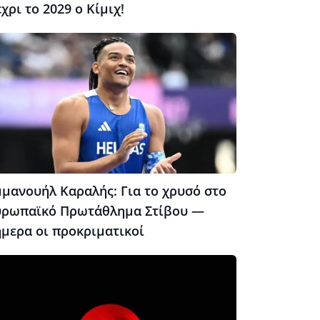
χρι το 2029 ο Κίμιχ!
μμανουήλ Καραλής: Για το χρυσό στο
υρωπαϊκό Πρωτάθλημα Στίβου —
ήμερα οι προκριματικοί