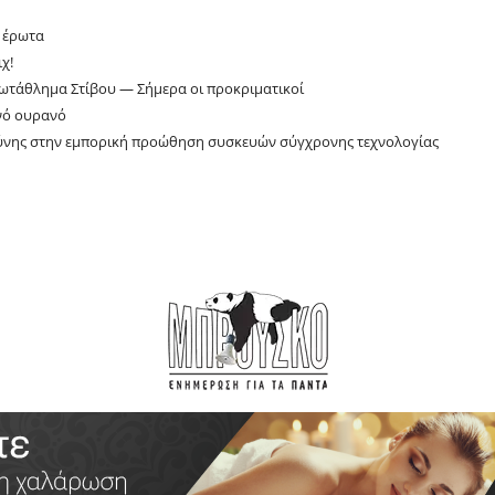
ν έρωτα
χ!
ωτάθλημα Στίβου — Σήμερα οι προκριματικοί
νό ουρανό
σύνης στην εμπορική προώθηση συσκευών σύγχρονης τεχνολογίας