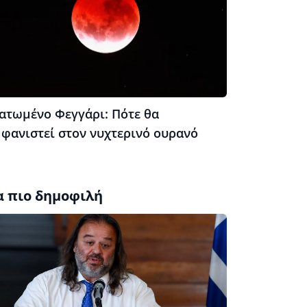
ατωμένο Φεγγάρι: Πότε θα
μφανιστεί στον νυχτερινό ουρανό
α πιο δημοφιλή