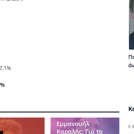
Πο
ά
 7,1%
2%
Κ
Αθλητικά
Εμμανουήλ
E-
Καραλής: Για το