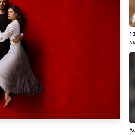
10
α
Α