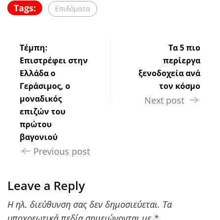
Tags:
Επιδόματα
Τέμπη:
Τα 5 πιο
Επιστρέφει στην
περίεργα
Ελλάδα ο
ξενοδοχεία ανά
Γεράσιμος, ο
τον κόσμο
μοναδικός
Next post
επιζών του
πρώτου
βαγονιού
Previous post
Leave a Reply
Η ηλ. διεύθυνση σας δεν δημοσιεύεται.
Τα
υποχρεωτικά πεδία σημειώνονται με
*