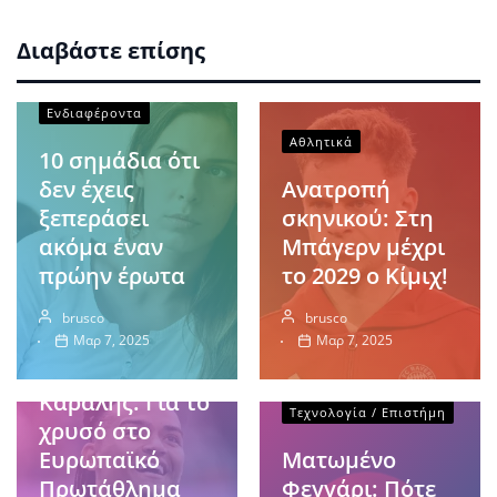
Διαβάστε επίσης
Ενδιαφέροντα
Αθλητικά
10 σημάδια ότι
δεν έχεις
Ανατροπή
ξεπεράσει
σκηνικού: Στη
ακόμα έναν
Μπάγερν μέχρι
πρώην έρωτα
το 2029 ο Κίμιχ!
brusco
brusco
Αθλητικά
Μαρ 7, 2025
Μαρ 7, 2025
Εμμανουήλ
Καραλής: Για το
Τεχνολογία / Επιστήμη
χρυσό στο
Ευρωπαϊκό
Ματωμένο
Πρωτάθλημα
Φεγγάρι: Πότε