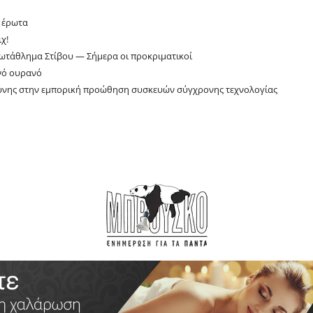
ν έρωτα
χ!
ωτάθλημα Στίβου — Σήμερα οι προκριματικοί
νό ουρανό
σύνης στην εμπορική προώθηση συσκευών σύγχρονης τεχνολογίας