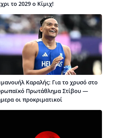
χρι το 2029 ο Κίμιχ!
μμανουήλ Καραλής: Για το χρυσό στο
υρωπαϊκό Πρωτάθλημα Στίβου —
ήμερα οι προκριματικοί