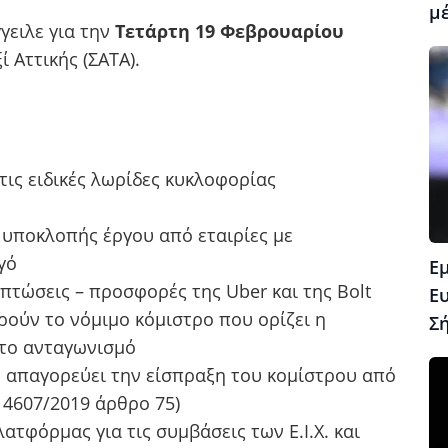
μέ
γειλε για την
Τετάρτη 19 Φεβρουαρίου
 Αττικής (ΣΑΤΑ).
στις ειδικές λωρίδες κυκλοφορίας
 υποκλοπής έργου από εταιρίες με
γό
Ε
τώσεις – προσφορές της Uber και της Bolt
Ε
ούν το νόμιμο κόμιστρο που ορίζει η
Σ
ιτο ανταγωνισμό
 απαγορεύει την είσπραξη του κομίστρου από
 4607/2019 άρθρο 75)
τφόρμας για τις συμβάσεις των Ε.Ι.Χ. και