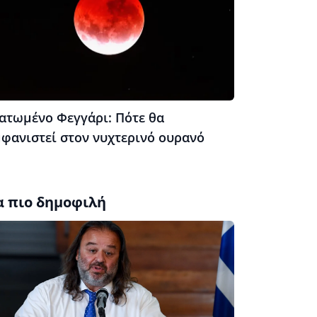
ατωμένο Φεγγάρι: Πότε θα
μφανιστεί στον νυχτερινό ουρανό
α πιο δημοφιλή