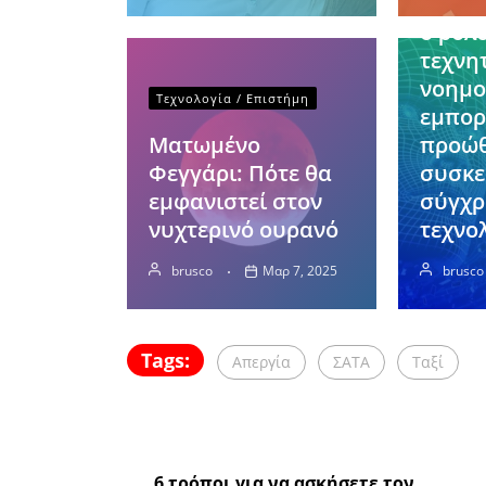
Πρωτα
ο ρόλ
τεχνη
νοημο
Τεχνολογία / Επιστήμη
εμπορ
Ματωμένο
προώ
Φεγγάρι: Πότε θα
συσκ
εμφανιστεί στον
σύγχρ
νυχτερινό ουρανό
τεχνο
brusco
Μαρ 7, 2025
brusco
Tags:
Απεργία
ΣΑΤΑ
Ταξί
6 τρόποι για να ασκήσετε τον