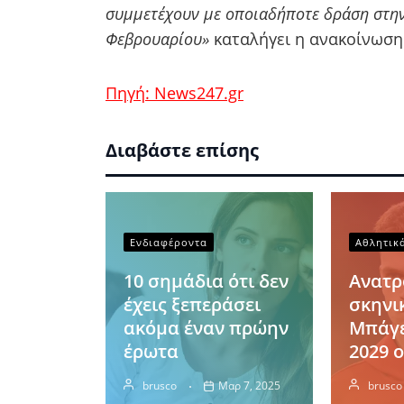
συμμετέχουν με οποιαδήποτε δράση στην
Φεβρουαρίου»
καταλήγει η ανακοίνωση
Πηγή: News247.gr
Διαβάστε επίσης
Ενδιαφέροντα
Αθλητικ
10 σημάδια ότι δεν
Ανατ
έχεις ξεπεράσει
σκηνι
ακόμα έναν πρώην
Μπάγε
Οικονομ
έρωτα
2029 ο
Κίνα:
brusco
Μαρ 7, 2025
brusco