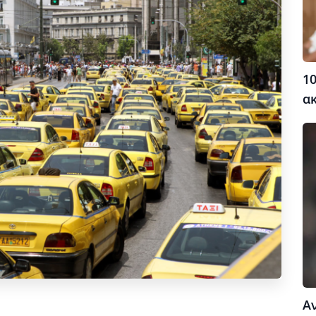
10
α
Α