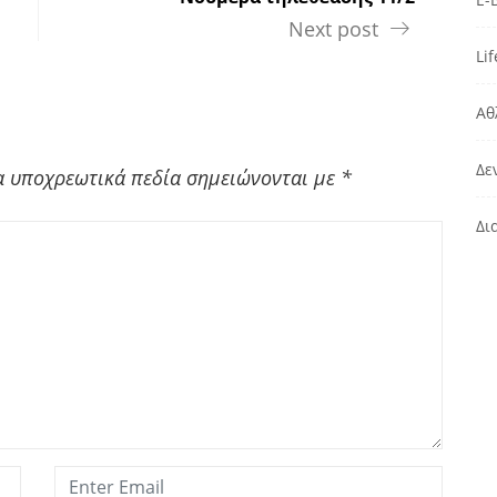
Next post
Lif
Αθ
Δε
α υποχρεωτικά πεδία σημειώνονται με
*
Δι