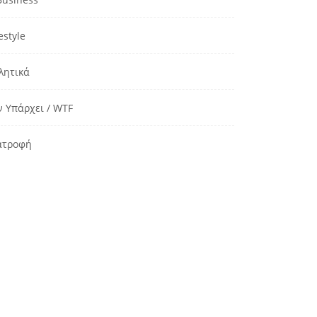
estyle
λητικά
ν Υπάρχει / WTF
ατροφή