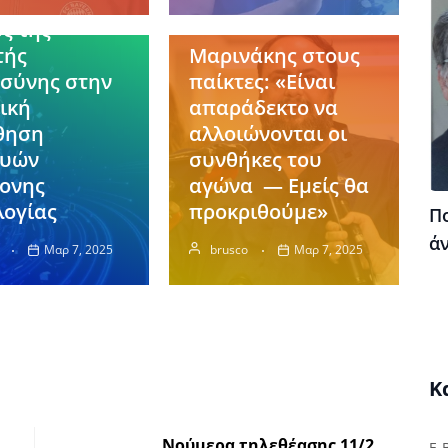
γωνιστικός
Αθλητικά
ος της
τής
Μαρινάκης στους
σύνης στην
παίκτες: «Είναι
ική
απαράδεκτο να
θηση
αλλοιώνονται οι
ευών
συνθήκες του
ονης
αγώνα — Εμείς θα
λογίας
προκριθούμε»
Πο
ά
Μαρ 7, 2025
brusco
Μαρ 7, 2025
Κ
Νούμερα τηλεθέασης 11/2
E-