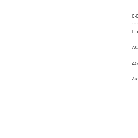
E-
Lif
Αθ
Δε
Δι