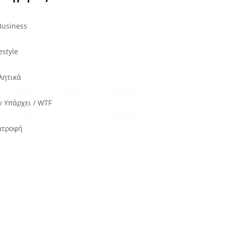
Business
estyle
λητικά
ν Υπάρχει / WTF
ατροφή