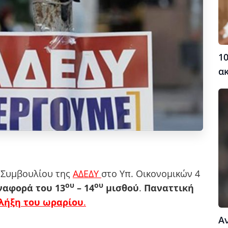
10
α
 Συμβουλίου της
ΑΔΕΔΥ
στο Υπ. Οικονομικών 4
ου
ου
ναφορά του 13
– 14
μισθού
.
Παναττική
 λήξη του ωραρίου
.
Α