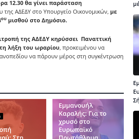
ώρα 12.30 θα γίνει παράσταση
μέ
υ της ΑΔΕΔΥ στο Υπουργείο Οικονομικών,
με
ου
4
μισθού στο Δημόσιο.
Επιτροπή της ΑΔΕΔΥ κηρύσσει Παναττική
 τη λήξη του ωραρίου
, προκειμένου να
κανοπεδίου να πάρουν μέρος στη συγκέντρωση
Ε
Ε
Αθλητικά
Σ
Εμμανουήλ
Καραλής: Για το
ά
χρυσό στο
ροπή
Ευρωπαϊκό
κού: Στη
Πρωτάθλημα