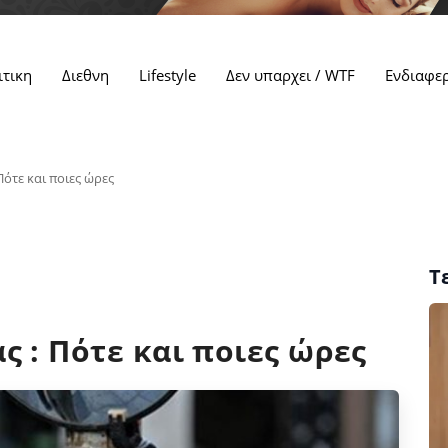
ιτικη
Διεθνη
Lifestyle
Δεν υπαρχει / WTF
Ενδιαφε
Πότε και ποιες ώρες
Τ
ς : Πότε και ποιες ώρες