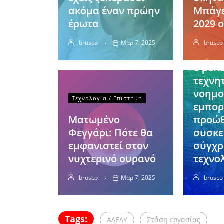
ακόμα έναν πρώην
Μπάγε
Οικονομ
έρωτα
2029 ο
Κίνα:
brusco
Μαρ 7, 2025
brusco
Πρωτα
ο ρόλ
τεχνη
νοημο
Τεχνολογία / Επιστήμη
εμπορ
Ματωμένο
προώ
Φεγγάρι: Πότε θα
συσκ
εμφανιστεί στον
σύγχρ
νυχτερινό ουρανό
τεχνο
brusco
Μαρ 7, 2025
brusco
Tags:
ΑΔΕΔΥ
Στάση εργασίας