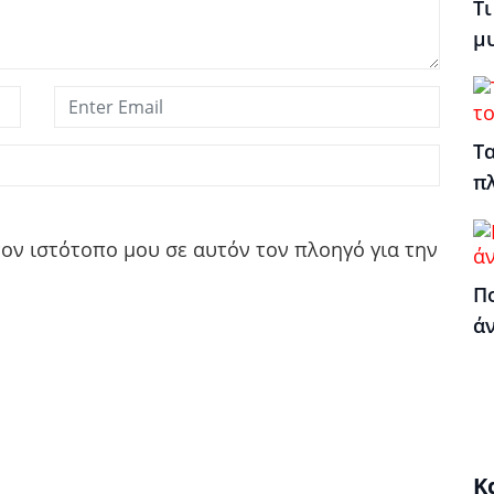
Τι
μ
Τα
π
τον ιστότοπο μου σε αυτόν τον πλοηγό για την
Πο
ά
Κ