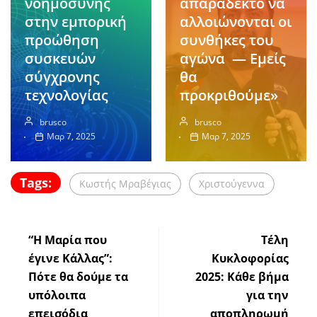
νοημοσύνης
απαράδεκτο να
στην εμπορική
αλλοιώνονται οι
προώθηση
συνθήκες του
συσκευών
αγώνα — Εμείς
σύγχρονης
θα
τεχνολογίας
προκριθούμε»
brusco
brusco
Μαρ 7, 2025
Μαρ 7, 2025
Tags:
Κωστής Μραβέγιας
Χριστούγεννα
“Η Μαρία που
Τέλη
έγινε Κάλλας”:
Κυκλοφορίας
Πότε θα δούμε τα
2025: Κάθε βήμα
υπόλοιπα
για την
επεισόδια
αποπληρωμή