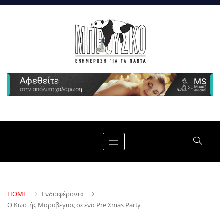
HOME
Ενδιαφέροντα
Ο Κωστής Μαραβέγιας σε ένα Pre Xmas Party