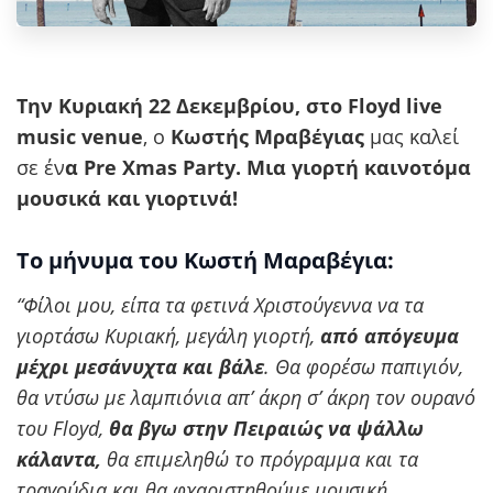
Την Κυριακή 22 Δεκεμβρίου, στο Floyd live
music venue
, ο
Κωστής Μραβέγιας
μας καλεί
σε έν
α Pre Xmas Party. Μια γιορτή καινοτόμα
μουσικά και γιορτινά!
Το μήνυμα του Κωστή Μαραβέγια:
“Φίλοι μου, είπα τα φετινά Χριστούγεννα να τα
γιορτάσω Κυριακή, μεγάλη γιορτή,
από απόγευμα
μέχρι μεσάνυχτα και βάλε
. Θα φορέσω παπιγιόν,
θα ντύσω με λαμπιόνια απ’ άκρη σ’ άκρη τον ουρανό
του Floyd,
θα βγω στην Πειραιώς να ψάλλω
κάλαντα,
θα επιμεληθώ το πρόγραμμα και τα
τραγούδια και θα φχαριστηθούμε μουσική.