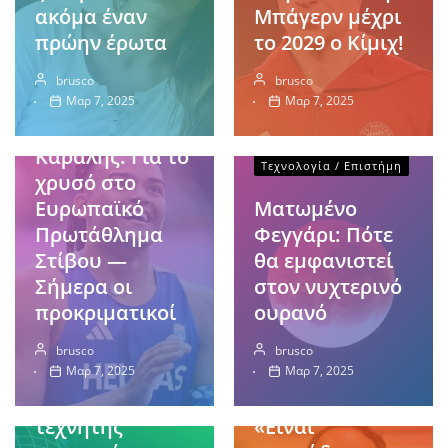
ακόμα έναν
Μπάγερν μέχρι
πρώην έρωτα
το 2029 ο Κίμιχ!
brusco
brusco
Αθλητικά
Μαρ 7, 2025
Μαρ 7, 2025
Εμμανουήλ
Καραλής: Για το
Τεχνολογία / Επιστήμη
χρυσό στο
Ευρωπαϊκό
Ματωμένο
Πρωτάθλημα
Φεγγάρι: Πότε
Στίβου —
θα εμφανιστεί
Σήμερα οι
στον νυχτερινό
Οικονομία
προκριματικοί
ουρανό
Αθλητικά
Κίνα:
brusco
brusco
Πρωταγωνιστικ
Μαρινάκης
Μαρ 7, 2025
Μαρ 7, 2025
ός ο ρόλος της
στους παίκτες:
τεχνητής
«Είναι