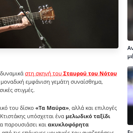
Α
μέ
 δυναμικά
στη σκηνή του
Σταυρού του Νότου
 μοναδική εμφάνιση γεμάτη συναίσθημα,
σικές στιγμές.
ικό του δίσκο
«Τα Μαύρα»
, αλλά και επιλογές
 Κτιστάκης υπόσχεται ένα
μελωδικό ταξίδι
θα παρουσιάσει και
ακυκλοφόρητα
Ε
η από τις επόμενες μουσικές του αναζητήσεις.