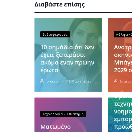
Διαβάστε επίσης
Ενδιαφέροντα
Αθλητικ
10 σημάδια ότι δεν
Ανατ
έχεις ξεπεράσει
σκηνι
ακόμα έναν πρώην
Μπάγε
Οικονομ
έρωτα
2029 ο
Κίνα:
brusco
Μαρ 7, 2025
brusco
Πρωτα
ο ρόλ
τεχνη
νοημο
Τεχνολογία / Επιστήμη
εμπορ
Ματωμένο
προώ