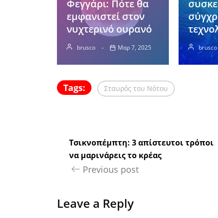
Φεγγάρι: Πότε θα
συσκ
εμφανιστεί στον
σύγχρ
νυχτερινό ουρανό
τεχνο
brusco
Μαρ 7, 2025
brusco
Tags:
Σταυρός του Νότου
Τσικνοπέμπτη: 3 απίστευτοι τρόποι
να μαρινάρεις το κρέας
Previous post
Leave a Reply