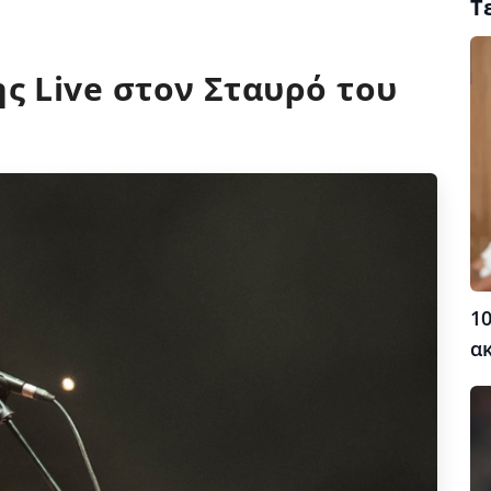
Τ
ς Live στον Σταυρό του
10
α