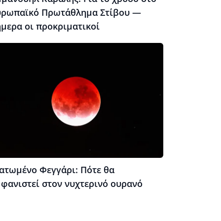
υρωπαϊκό Πρωτάθλημα Στίβου —
ήμερα οι προκριματικοί
ατωμένο Φεγγάρι: Πότε θα
μφανιστεί στον νυχτερινό ουρανό