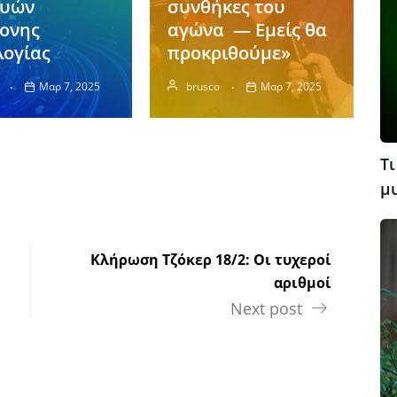
ευών
συνθήκες του
ονης
αγώνα — Εμείς θα
λογίας
προκριθούμε»
Μαρ 7, 2025
brusco
Μαρ 7, 2025
Τι
μ
Κλήρωση Τζόκερ 18/2: Οι τυχεροί
αριθμοί
Next post