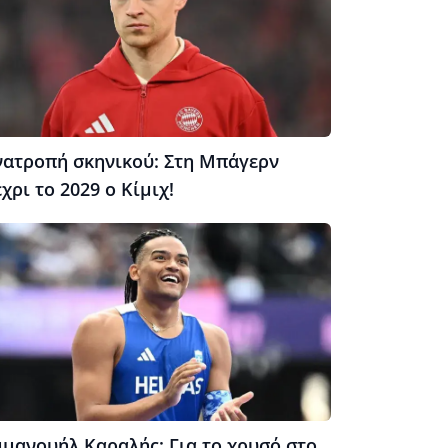
νατροπή σκηνικού: Στη Μπάγερν
χρι το 2029 ο Κίμιχ!
μμανουήλ Καραλής: Για το χρυσό στο