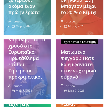
ακόμα έναν
Μπάγερν μέχρι
πρώην έρωτα
το 2029 ο Κίμιχ!
brusco
brusco
Αθλητικά
Μαρ 7, 2025
Μαρ 7, 2025
Εμμανουήλ
Καραλής: Για το
Τεχνολογία / Επιστήμη
χρυσό στο
Ευρωπαϊκό
Ματωμένο
Πρωτάθλημα
Φεγγάρι: Πότε
Στίβου —
θα εμφανιστεί
Σήμερα οι
στον νυχτερινό
Οικονομία
προκριματικοί
ουρανό
Αθλητικά
Κίνα:
brusco
brusco
Πρωταγωνιστικ
Μαρινάκης
Μαρ 7, 2025
Μαρ 7, 2025
ός ο ρόλος της
στους παίκτες:
τεχνητής
«Είναι