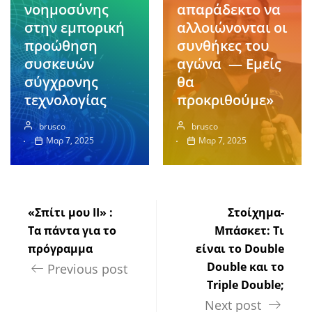
νοημοσύνης
απαράδεκτο να
στην εμπορική
αλλοιώνονται οι
προώθηση
συνθήκες του
συσκευών
αγώνα — Εμείς
σύγχρονης
θα
τεχνολογίας
προκριθούμε»
brusco
brusco
Μαρ 7, 2025
Μαρ 7, 2025
«Σπίτι μου ΙΙ» :
Στοίχημα-
Τα πάντα για το
Μπάσκετ: Τι
πρόγραμμα
είναι το Double
Double και το
Previous post
Triple Double;
Next post