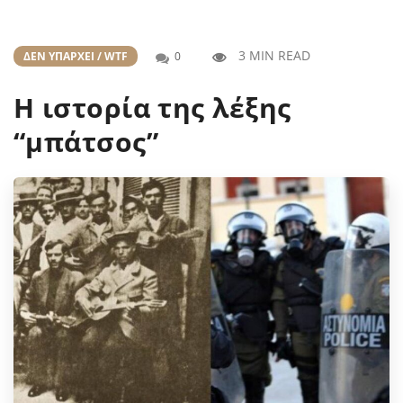
3 MIN READ
ΔΕΝ ΥΠΆΡΧΕΙ / WTF
0
Η ιστορία της λέξης
“μπάτσος”