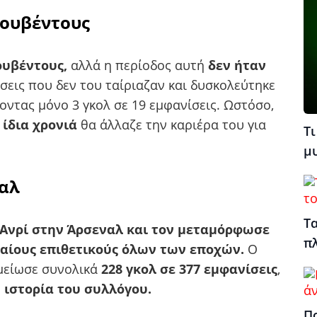
ιουβέντους
ουβέντους,
αλλά η περίοδος αυτή
δεν ήταν
εις που δεν του ταίριαζαν και δυσκολεύτηκε
οντας μόνο 3 γκολ σε 19 εμφανίσεις. Ωστόσο,
 ίδια χρονιά
θα άλλαζε την καριέρα του για
Τι
μ
ναλ
Τα
ν Ανρί στην Άρσεναλ και τον μεταμόρφωσε
π
φαίους επιθετικούς όλων των εποχών.
Ο
ημείωσε συνολικά
228 γκολ σε 377 εμφανίσεις
,
 ιστορία του συλλόγου.
Πο