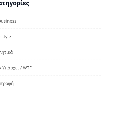
ατηγορίες
Business
estyle
λητικά
ν Υπάρχει / WTF
ατροφή