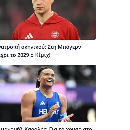
νατροπή σκηνικού: Στη Μπάγερν
χρι το 2029 ο Κίμιχ!
μμανουήλ Καραλής: Για το χρυσό στο