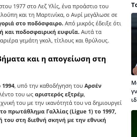
Τ
στου 1977 στο Λεζ Υλίς, ένα προάστιο του
λούπη και τη Μαρτινίκα, ο Ανρί μεγάλωσε σε
οριά στο ποδόσφαιρο.
Από μικρός έδειξε ότι
κή και ποδοσφαιρική ευφυΐα.
Αυτά τα
αριέρα γεμάτη γκολ, τίτλους και θρύλους.
βήματα και η απογείωση στη
Μ
 1994
, υπό την καθοδήγηση του
Αρσέν
γν
αλέντο του ως
αριστερός εξτρέμ
,
ιδ
χνική του με την ικανότητά του να δημιουργεί
ο πρωτάθλημα Γαλλίας (Ligue 1) το 1997,
 του στη διεθνή σκηνή με την εθνική