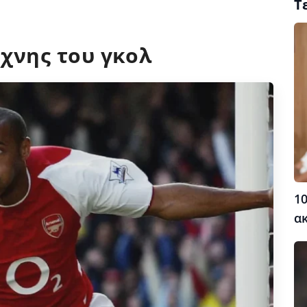
Τ
έχνης του γκολ
10
α