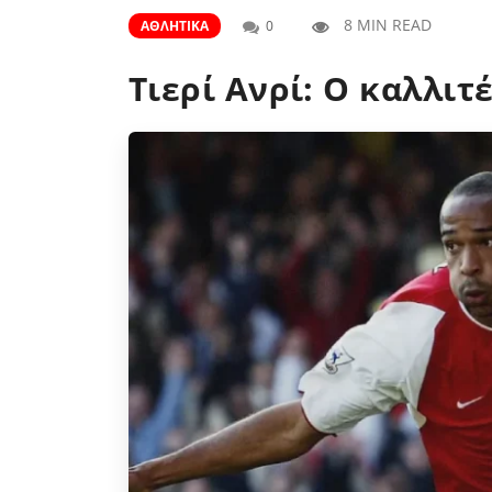
8 MIN READ
ΑΘΛΗΤΙΚΆ
0
Τιερί Ανρί: Ο καλλιτ