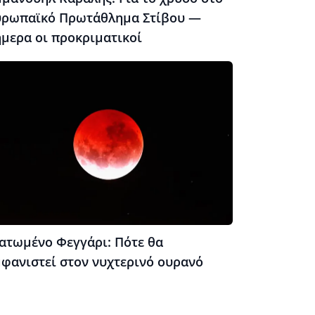
υρωπαϊκό Πρωτάθλημα Στίβου —
ήμερα οι προκριματικοί
ατωμένο Φεγγάρι: Πότε θα
μφανιστεί στον νυχτερινό ουρανό