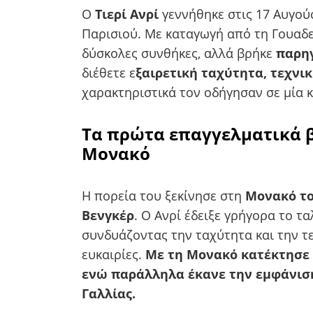
Ο
Τιερί Ανρί
γεννήθηκε στις 17 Αυγού
Παρισιού. Με καταγωγή από τη Γουαδε
δύσκολες συνθήκες, αλλά βρήκε
παρηγ
διέθετε ε
ξαιρετική ταχύτητα, τεχνι
χαρακτηριστικά τον οδήγησαν σε μία κ
Τα πρώτα επαγγελματικά 
Μονακό
Η πορεία του ξεκίνησε στη
Μονακό το
Βενγκέρ
. Ο Ανρί έδειξε γρήγορα το τ
συνδυάζοντας την ταχύτητα και την τε
ευκαιρίες.
Με τη Μονακό κατέκτησε τ
ενώ παράλληλα έκανε την εμφάνισή
Γαλλίας.