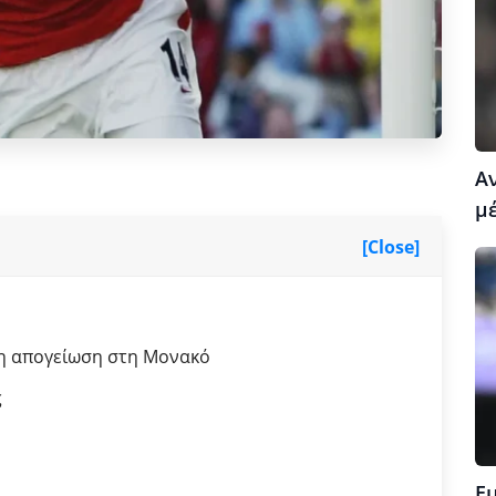
Α
μέ
[Close]
 η απογείωση στη Μονακό
ς
Ε