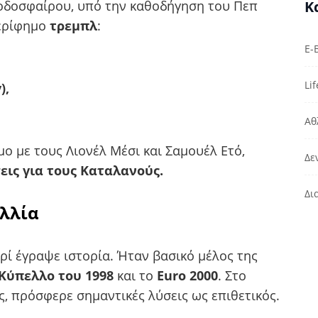
ποδοσφαίρου, υπό την καθοδήγηση του Πεπ
Κ
περίφημο
τρεμπλ
:
E-
Lif
),
Αθ
ο με τους Λιονέλ Μέσι και Σαμουέλ Ετό,
Δε
εις για τους Καταλανούς.
Δι
αλλία
νρί έγραψε ιστορία. Ήταν βασικό μέλος της
Κύπελλο του 1998
και το
Euro 2000
. Στο
ς, πρόσφερε σημαντικές λύσεις ως επιθετικός.