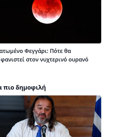
ατωμένο Φεγγάρι: Πότε θα
μφανιστεί στον νυχτερινό ουρανό
α πιο δημοφιλή