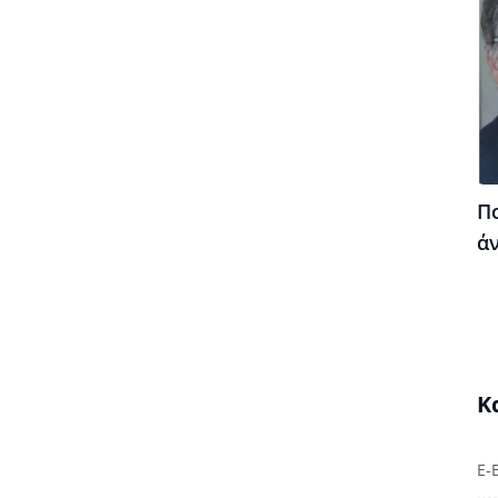
Πο
ά
Κ
E-