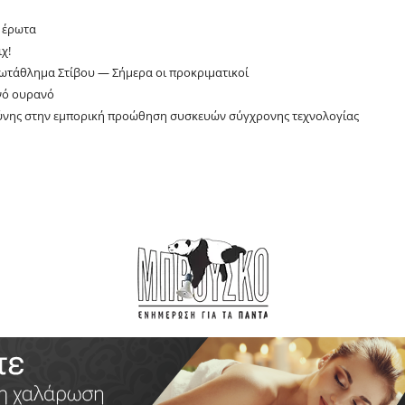
ν έρωτα
χ!
ωτάθλημα Στίβου — Σήμερα οι προκριματικοί
νό ουρανό
σύνης στην εμπορική προώθηση συσκευών σύγχρονης τεχνολογίας