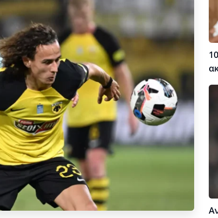
10
α
Α