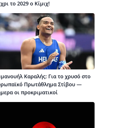
χρι το 2029 ο Κίμιχ!
μμανουήλ Καραλής: Για το χρυσό στο
υρωπαϊκό Πρωτάθλημα Στίβου —
ήμερα οι προκριματικοί