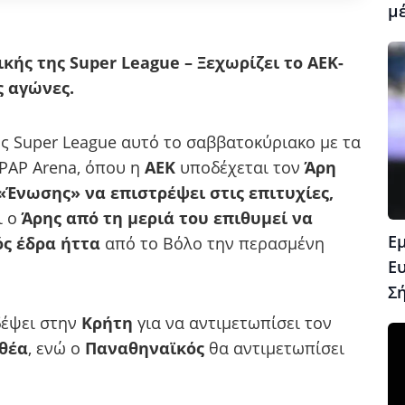
μέ
κής της Super League – Ξεχωρίζει το ΑΕΚ-
ς αγώνες.
ς Super League αυτό το σαββατοκύριακο με τα
PAP Arena, όπου η
ΑΕΚ
υποδέχεται τον
Άρη
«Ένωσης» να επιστρέψει στις επιτυχίες,
ι ο
Άρης από τη μεριά του επιθυμεί να
Ε
ός έδρα ήττα
από το Βόλο την περασμένη
Ε
Σ
δέψει στην
Κρήτη
για να αντιμετωπίσει τον
θέα
, ενώ ο
Παναθηναϊκός
θα αντιμετωπίσει