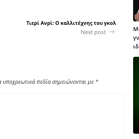
Τιερί Ανρί: Ο καλλιτέχνης του γκολ
Μ
Next post
γν
ιδ
α υποχρεωτικά πεδία σημειώνονται με
*