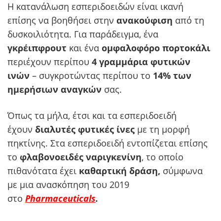
Η κατανάλωση εσπεριδοειδών είναι ικανή
επίσης να βοηθήσει στην
ανακούφιση
από τη
δυσκοιλιότητα. Για παράδειγμα, ένα
γκρέιπφρουτ
και ένα
ομφαλοφόρο πορτοκάλι
περιέχουν περίπου
4 γραμμάρια φυτικών
ινών
– συγκροτώντας περίπου το
14% των
ημερήσιων αναγκών
σας.
Όπως τα μήλα, έτσι και τα εσπεριδοειδή
έχουν
διαλυτές φυτικές ίνες
με τη μορφή
πηκτίνης. Στα εσπεριδοειδή εντοπίζεται επίσης
το
φλαβονοειδές ναριγκενίνη
, το οποίο
πιθανότατα έχει
καθαρτική δράση,
σύμφωνα
με μια ανασκόπηση του 2019
στο
Pharmaceuticals
.