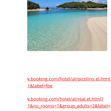
Διαμονή:
https://www.booking.com/hotel/al/picolino.el.html
aid=7932321&label=fpe
https://www.booking.com/hotel/al/real.el.html?
aid=7932321&no_rooms=1&group_adults=2&label=