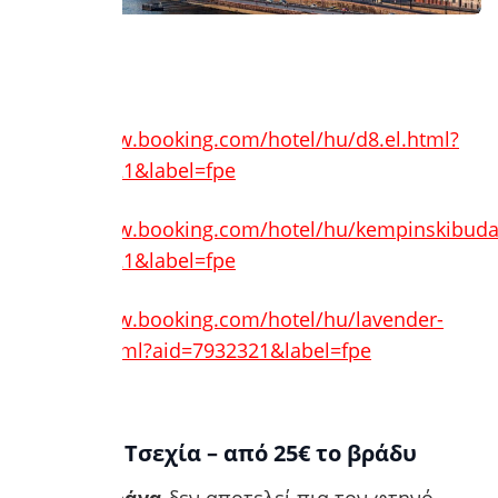
Διαμονή:
https://www.booking.com/hotel/hu/d8.el.html?
aid=7932321&label=fpe
https://www.booking.com/hotel/hu/kempinskibudap
aid=7932321&label=fpe
https://www.booking.com/hotel/hu/lavender-
circus.el.html?aid=7932321&label=fpe
3. Πράγα, Τσεχία – από 25€ το βράδυ