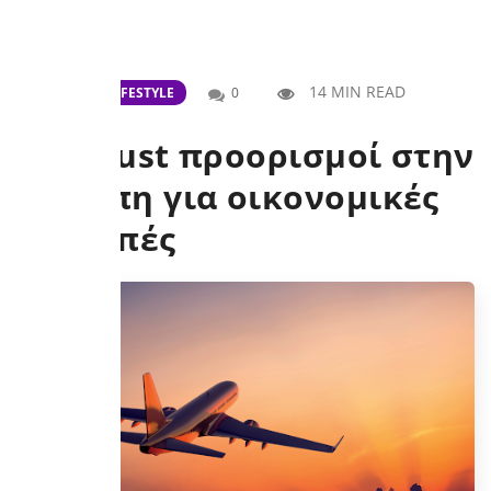
14 MIN READ
ΤΑΞΊΔΙΑ
LIFESTYLE
0
5+1 must προορισμοί στην
Ευρώπη για οικονομικές
διακοπές