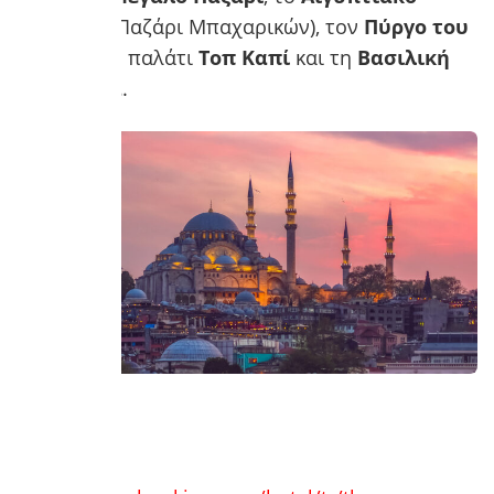
Παζάρι
(ή Παζάρι Μπαχαρικών), τον
Πύργο του
Γαλατά
, το παλάτι
Τοπ Καπί
και τη
Βασιλική
Κινστέρνα
.
Διαμονή: