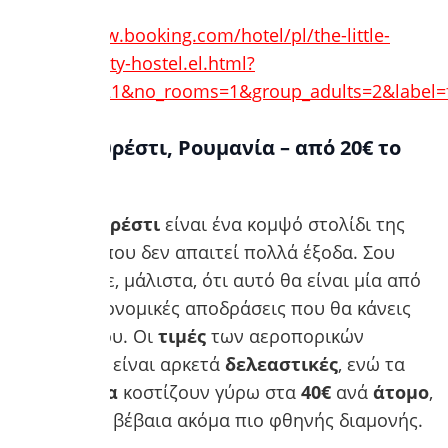
https://www.booking.com/hotel/pl/the-little-
havana-party-hostel.el.html?
aid=7932321&no_rooms=1&group_adults=2&label=
6. Βουκουρέστι, Ρουμανία – από 20€ το
βράδυ
Το
Βουκουρέστι
είναι ένα κομψό στολίδι της
Ευρώπης, που δεν απαιτεί πολλά έξοδα. Σου
εγγυόμαστε, μάλιστα, ότι αυτό θα είναι μία από
τις πιο οικονομικές αποδράσεις που θα κάνεις
στη ζωή σου. Οι
τιμές
των αεροπορικών
εισιτηρίων είναι αρκετά
δελεαστικές
, ενώ τα
ξενοδοχεία
κοστίζουν γύρω στα
40€
ανά
άτομο
,
με επιλογή βέβαια ακόμα πιο φθηνής διαμονής.