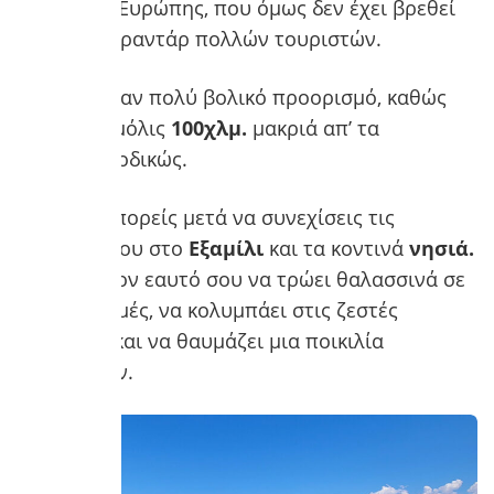
χώρες της Ευρώπης, που όμως δεν έχει βρεθεί
ακόμα στο ραντάρ πολλών τουριστών.
Καθιστά έναν πολύ βολικό προορισμό, καθώς
βρίσκεται μόλις
100χλμ.
μακριά απ’ τα
Ιωάννινα
οδικώς.
Από εκεί μπορείς μετά να συνεχίσεις τις
διακοπές σου στο
Εξαμίλι
και τα κοντινά
νησιά.
Θα βρείς τον εαυτό σου να τρώει θαλασσινά σε
χαμηλές τιμές, να κολυμπάει στις ζεστές
θάλασσες και να θαυμάζει μια ποικιλία
αξιοθέατων.