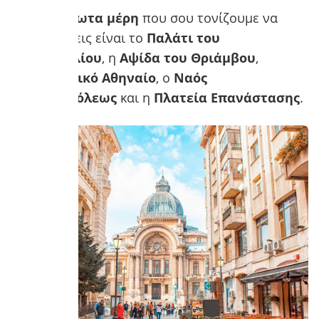
Αξιοσημείωτα μέρη
που σου τονίζουμε να
εξερευνήσεις είναι το
Παλάτι του
Κοινοβουλίου
, η
Αψίδα του Θριάμβου
,
το
Ρουμανικό Αθηναίο
, ο
Ναός
Σταυρουπόλεως
και η
Πλατεία Επανάστασης
.