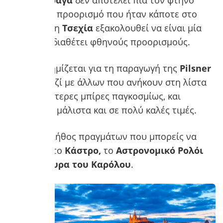
Αν και η
Πράγα
δεν αποτελεί πια τον φτηνό
ευρωπαϊκό προορισμό που ήταν κάποτε στο
παρελθόν, η
Τσεχία
εξακολουθεί να είναι μία
χώρα που διαθέτει φθηνούς προορισμούς.
Η χώρα, φημίζεται για τη παραγωγή της
Pilsner
μπίρας
, μαζί με άλλων που ανήκουν στη λίστα
με τις καλύτερες μπίρες παγκοσμίως, και
πωλούνται μάλιστα και σε πολύ καλές τιμές.
Υπάρχει πλήθος πραγμάτων που μπορείς να
δεις όπως το
Κάστρο,
το
Αστρονομικό Ρολόι
και τη
Γέφυρα
του Καρόλου
.