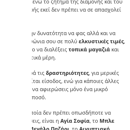
εισιτήρια
, ενώ το ζήτημα της διαμονής και του
κόστους ζωής εκεί δεν πρέπει να σε απασχολεί
καθόλου.
Θα έχεις την δυνατότητα να φας αλλά και να
κάνεις τα ψώνια σου σε πολύ
ελκυστικές τιμές
,
φτάνει μόνο να διαλέξεις
τοπικά μαγαζιά
και
όχι τουριστικά μέρη.
Όσον αφορά τις
δραστηριότητες
, για μερικές
δεν απαιτείται είσοδος, ενώ για κάποιες άλλες
χρειάζεται να αφιερώσεις μόνο ένα μικρό
χρηματικό ποσό.
Μέρη τα οποία δεν πρέπει οπωσδήποτε να
παραμελήσεις, είναι η
Αγία Σοφία
, το
Μπλε
Τζαμί
, το
Μεγάλο Παζάρι
, το
Αιγυπτιακό