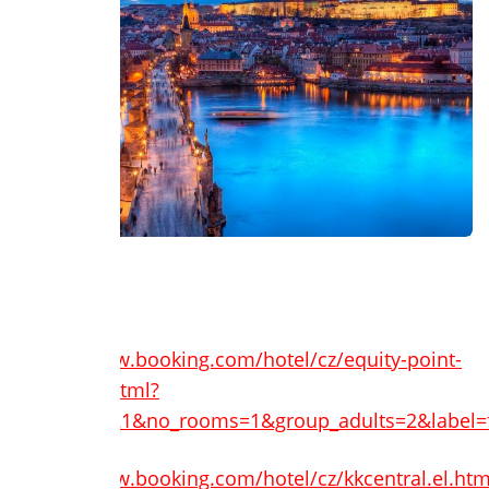
Διαμονή:
https://www.booking.com/hotel/cz/equity-point-
prague.el.html?
aid=7932321&no_rooms=1&group_adults=2&label=
https://www.booking.com/hotel/cz/kkcentral.el.htm