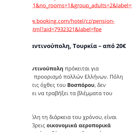
aid=7932321&no_rooms=1&group_adults=2&label=
https://www.booking.com/hotel/cz/pension-
karlova.el.html?aid=7932321&label=fpe
4. Κωνσταντινούπολη, Τουρκία – από 20€
το βράδυ
Η
Κωνσταντινούπολη
πρόκειται για
αγαπημένο προορισμό πολλών Ελλήνων. Πόλη
χτισμένη στις όχθες του
Βοσπόρου
, δεν
αποτυγχάνει να τραβήξει τα βλέμματα του
κόσμου.
Σχεδόν σε όλη τη διάρκεια του χρόνου, είναι
εύκολο να βρεις
οικονομικά αεροπορικά