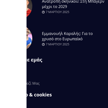
Ανατροπή σκηνικού: Στη Μπάγερν
μέχρι το 2029
7 ΜΑΡΤΊΟΥ 2025
Εμμανουήλ Καραλής: Για το
χρυσό στο Ευρωπαϊκό
7 ΜΑΡΤΊΟΥ 2025
Σχετικά με εμάς
About Us
Επικοινωνία
Εργαστείτε Μαζί Μας
Απόρρητο & cookies
Όροι Χρήσης