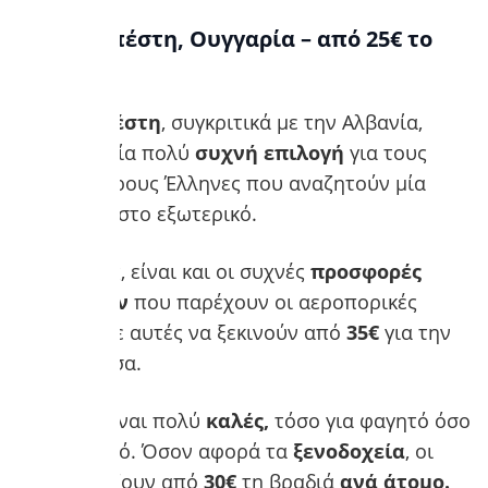
2. Βουδαπέστη, Ουγγαρία – από 25€ το
βράδυ
Η
Βουδαπέστη
, συγκριτικά με την Αλβανία,
αποτελεί μία πολύ
συχνή επιλογή
για τους
περισσότερους Έλληνες που αναζητούν μία
απόδραση στο εξωτερικό.
Ένας λόγος, είναι και οι συχνές
προσφορές
εισιτηρίων
που παρέχουν οι αεροπορικές
εταιρίες, με αυτές να ξεκινούν από
35€
για την
πρωτεύουσα.
Οι
τιμές
είναι πολύ
καλές,
τόσο για φαγητό όσο
και για ποτό. Όσον αφορά τα
ξενοδοχεία
, οι
τιμές αρχίζουν από
30€
τη βραδιά
ανά άτομο.