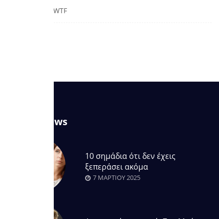
Δεν Υπάρχει / WTF
Διατροφή
Latest News
10 σημάδια ότι δεν έχεις
ξεπεράσει ακόμα
7 ΜΑΡΤΊΟΥ 2025