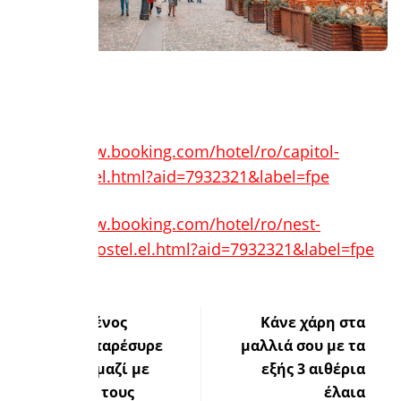
Διαμονή:
https://www.booking.com/hotel/ro/capitol-
bucharest.el.html?aid=7932321&label=fpe
https://www.booking.com/hotel/ro/nest-
boutique-hostel.el.html?aid=7932321&label=fpe
Μεθυσμένος
Κάνε χάρη στα
οδηγός παρέσυρε
μαλλιά σου με τα
ζευγάρι μαζί με
εξής 3 αιθέρια
το παιδί τους
έλαια