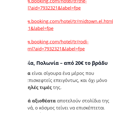
https://www.booking.com/hotel/tr/the-
wolf.el.html?aid=7932321&label=fpe
https://www.booking.com/hotel/tr/midtown.el.htm
aid=7932321&label=fpe
https://www.booking.com/hotel/tr/rodi-
hostel.el.html?aid=7932321&label=fpe
5. Κρακοβία, Πολωνία – από 20€ το βράδυ
Η
Κρακοβία
είναι σίγουρα ένα μέρος που
πρέπει να επισκεφτείς επειγόντως, και όχι μόνο
για τις
χαμηλές τιμές
της.
Τα
ιστορικά αξιοθέατα
αποτελούν στολίδια της
πόλης. Συχνά, ο κόσμος τείνει να επισκέπτεται