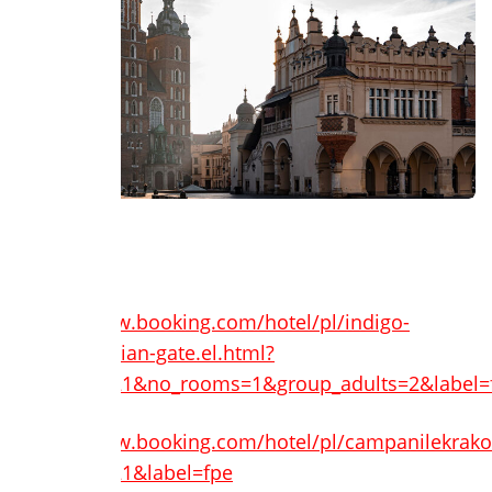
Διαμονή:
https://www.booking.com/hotel/pl/indigo-
krakow-florian-gate.el.html?
aid=7932321&no_rooms=1&group_adults=2&label=
https://www.booking.com/hotel/pl/campanilekrakov
aid=7932321&label=fpe