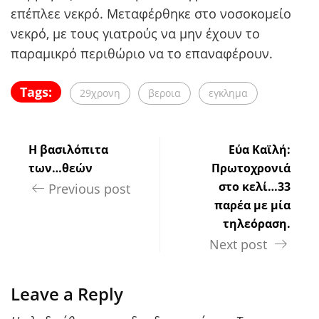
επέπλεε νεκρό. Μεταφέρθηκε στο νοσοκομείο
νεκρό, με τους γιατρούς να μην έχουν το
παραμικρό περιθώριο να το επαναφέρουν.
Tags:
29χρονη
βεροια
εγκλημα
Η βασιλόπιτα
Εύα Καϊλή:
των…θεών
Πρωτοχρονιά
στο κελί…33
Previous post
παρέα με μία
τηλεόραση.
Next post
Leave a Reply