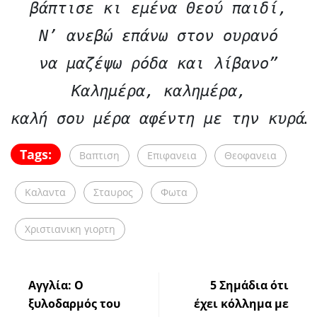
βάπτισε κι εμένα Θεού παιδί,

Ν’ ανεβώ επάνω στον ουρανό

να μαζέψω ρόδα και λίβανο”

Καλημέρα, καλημέρα,

καλή σου μέρα αφέντη με την κυρά…
Tags:
Βαπτιση
Επιφανεια
Θεοφανεια
Καλαντα
Σταυρος
Φωτα
Χριστιανικη γιορτη
Αγγλία: Ο
5 Σημάδια ότι
ξυλοδαρμός του
έχει κόλλημα με