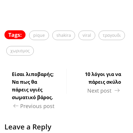
Tags:
pique
shakira
viral
τραγουδι
χωρισμος
Είσαι λιποβαρής;
10 λόγοι για να
Να πως θα
πάρεις σκύλο
πάρεις υγιές
Next post
σωματικό βάρος.
Previous post
Leave a Reply