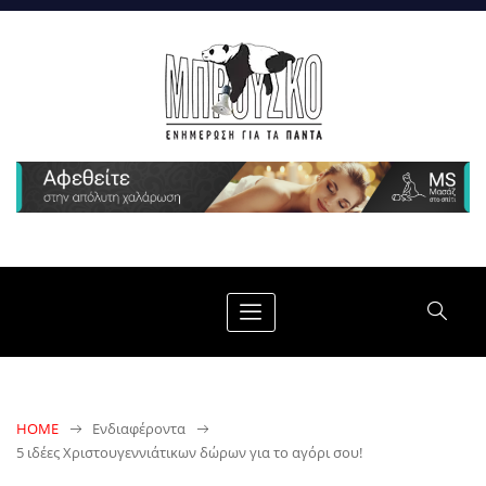
HOME
Ενδιαφέροντα
5 ιδέες Χριστουγεννιάτικων δώρων για το αγόρι σου!