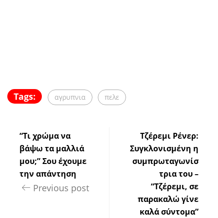
Tags:
αγρυπνια
πελε
“Τι χρώμα να
Τζέρεμι Ρένερ:
βάψω τα μαλλιά
Συγκλονισμένη η
μου;” Σου έχουμε
συμπρωταγωνίσ
την απάντηση
τρια του –
“Τζέρεμι, σε
Previous post
παρακαλώ γίνε
καλά σύντομα”