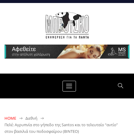
HOME
Διεθνή
Πελέ: Αγρυπνία στο γήπεδο της Santos και το τελευταίο “αντίο”
στον βασιλιά του ποδοσφαίρου (BINTEO)