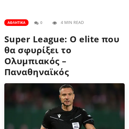
4 MIN READ
ΑΘΛΗΤΙΚΆ
0
Super League: Ο elite που
θα σφυρίξει το
Ολυμπιακός –
Παναθηναϊκός