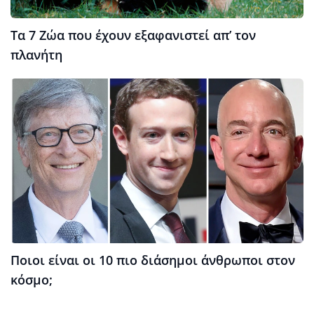
Τα 7 Ζώα που έχουν εξαφανιστεί απ’ τον
πλανήτη
Ποιοι είναι οι 10 πιο διάσημοι άνθρωποι στον
κόσμο;