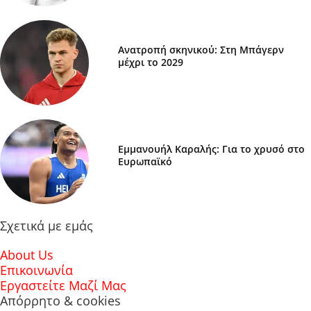
Ανατροπή σκηνικού: Στη Μπάγερν
μέχρι το 2029
7 ΜΑΡΤΊΟΥ 2025
Εμμανουήλ Καραλής: Για το χρυσό στο
Ευρωπαϊκό
7 ΜΑΡΤΊΟΥ 2025
Σχετικά με εμάς
About Us
Επικοινωνία
Εργαστείτε Μαζί Μας
Απόρρητο & cookies