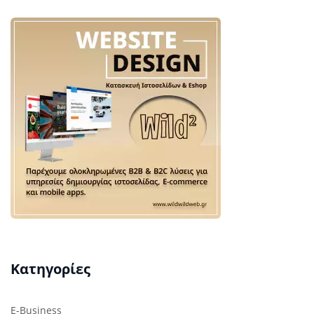
Κατηγορίες
E-Business