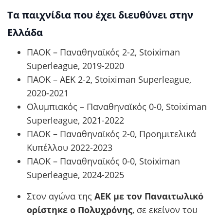
Τα παιχνίδια που έχει διευθύνει στην
Ελλάδα
ΠΑΟΚ – Παναθηναϊκός 2-2, Stoiximan
Superleague, 2019-2020
ΠΑΟΚ – ΑΕΚ 2-2, Stoiximan Superleague,
2020-2021
Ολυμπιακός – Παναθηναϊκός 0-0, Stoiximan
Superleague, 2021-2022
ΠΑΟΚ – Παναθηναϊκός 2-0, Προημιτελικά
Κυπέλλου 2022-2023
ΠΑΟΚ – Παναθηναϊκός 0-0, Stoiximan
Superleague, 2024-2025
Στον αγώνα της
ΑΕΚ με τον Παναιτωλικό
ορίστηκε ο Πολυχρόνης
, σε εκείνον του