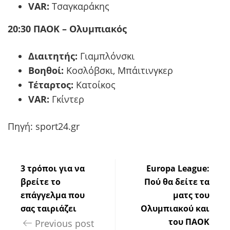
VAR:
Τσαγκαράκης
20:30 ΠΑΟΚ – Ολυμπιακός
Διαιτητής:
Γιαμπλόνσκι
Βοηθοί:
Κοσλόβσκι, Μπάιτινγκερ
Τέταρτος:
Κατοίκος
VAR:
Γκίντερ
Πηγή: sport24.gr
3 τρόποι για να
Europa League:
βρείτε το
Πού θα δείτε τα
επάγγελμα που
ματς του
σας ταιριάζει
Ολυμπιακού και
του ΠΑΟΚ
Previous post