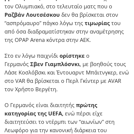
τον Ολυμπιακό, στο τελευταίο ματς που ο
Ραζβάν Λουτσέσκου
δεν θα βρίσκεται στον
“ασπρόμαυρο” πάγκο λόγω της
τιμωρίας
του
από όσα διαδραματίστηκαν στην αναμέτρησης
της OPAP Arena κόντρα στην ΑΕΚ.
Στο εν λόγω παιχνίδι
ορίστηκε
ο
Γερμανός
Σβεν Γιαμπλόσνκι
, με βοηθούς τους
Λάσε Κοσλόβσκι και Έντουαρντ Μπάιτνγκερ, ενώ
στο VAR θα βρίσκεται ο Περλ Γκίντερ με AVAR
τον Χρήστο Βεργέτη.
O Γερμανός είναι διαιτητής
πρώτης
κατηγορίας της UEFA,
ενώ πέρσι είχε
διαιτητεύσει το ντέρμπι των “αιωνίων” στη
Λεωφόρο για την κανονική διάρκεια του