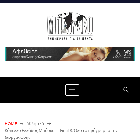
HOME
Αθλητικά
Κύπελλο Ελλάδος Μπάσκετ – Final 8: Όλο το πρόγραμμα της
διοργάνωσης