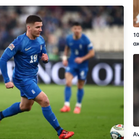
10
α
Α