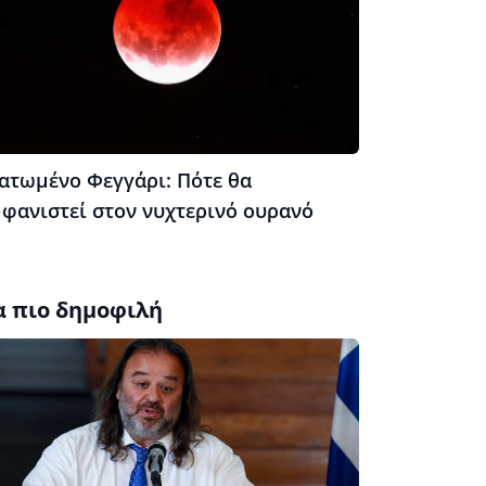
ατωμένο Φεγγάρι: Πότε θα
μφανιστεί στον νυχτερινό ουρανό
α πιο δημοφιλή