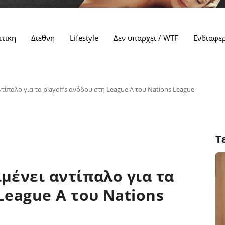
ιτικη
Διεθνη
Lifestyle
Δεν υπαρχει / WTF
Ενδιαφε
ντίπαλο για τα playoffs ανόδου στη League A του Nations League
Τ
μένει αντίπαλο για τα
League A του Nations