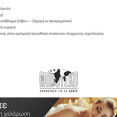
ν έρωτα
χ!
ωτάθλημα Στίβου — Σήμερα οι προκριματικοί
νό ουρανό
σύνης στην εμπορική προώθηση συσκευών σύγχρονης τεχνολογίας