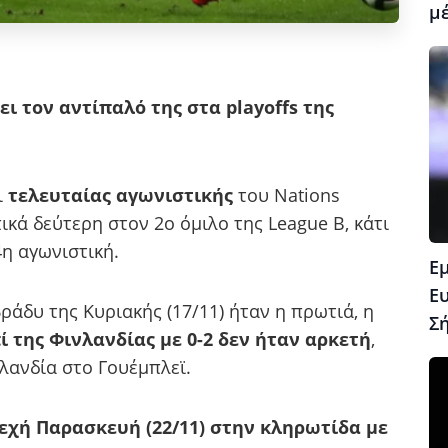
μέ
ει τον αντίπαλό της στα playoffs της
ι
τελευταίας αγωνιστικής
του Nations
πικά δεύτερη στον 2ο όμιλο της League B, κάτι
4η αγωνιστική.
Ε
Ε
ράδυ της Κυριακής (17/11) ήταν η πρωτιά, η
Σ
ί της Φινλανδίας με 0-2 δεν ήταν αρκετή
,
ρλανδία στο Γουέμπλεϊ.
εχή Παρασκευή (22/11) στην κληρωτίδα με