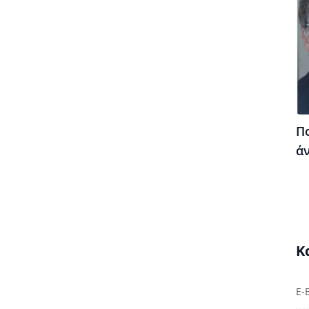
Πο
ά
Κ
E-