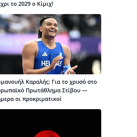
χρι το 2029 ο Κίμιχ!
μμανουήλ Καραλής: Για το χρυσό στο
υρωπαϊκό Πρωτάθλημα Στίβου —
ήμερα οι προκριματικοί